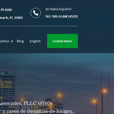
Se Habla Español
 Pl #200
561-500-GLAW (4529)
each, FL 33401
áctica
Blog
English
Contáctenos
Associates, PLLC ofrece
r y casos de decomiso de bienes.