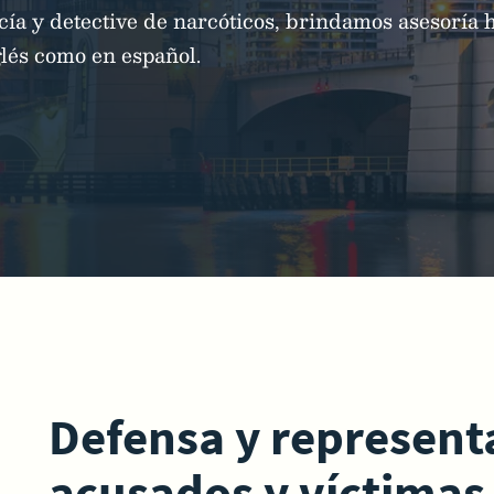
icía y detective de narcóticos, brindamos asesoría 
glés como en español.
Defensa y represent
acusados y víctimas 