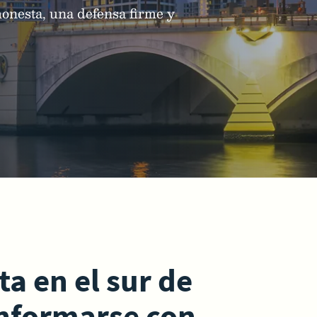
honesta, una defensa firme y
a en el sur de
onformarse con