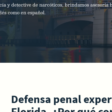
icía y detective de narcóticos, brindamos asesoría 
glés como en español.
Defensa penal expert
Florida. ¿Por qué c