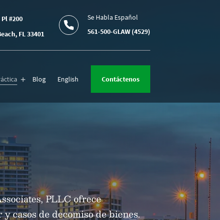
Se Habla Español
 Pl #200
561-500-GLAW (4529)
each, FL 33401
áctica
Blog
English
Contáctenos
Associates, PLLC ofrece
r y casos de decomiso de bienes.