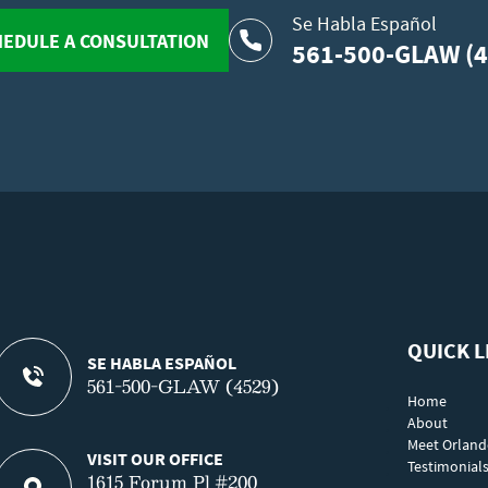
Se Habla Español
EDULE A CONSULTATION
561-500-GLAW (4
QUICK L
SE HABLA ESPAÑOL
561-500-GLAW (4529)
Home
About
Meet Orlan
VISIT OUR OFFICE
Testimonial
1615 Forum Pl #200