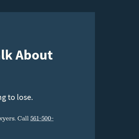
alk About
g to lose.
wyers. Call
561-500-