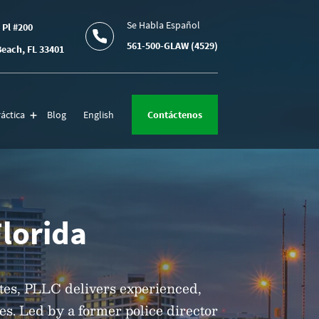
Se Habla Español
 Pl #200
561-500-GLAW (4529)
each, FL 33401
áctica
Blog
English
Contáctenos
Florida
tes, PLLC delivers experienced,
ses. Led by a former police director