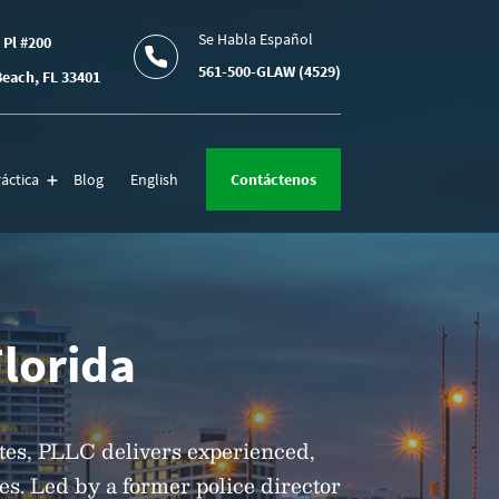
Se Habla Español
 Pl #200
561-500-GLAW (4529)
each, FL 33401
áctica
Blog
English
Contáctenos
Florida
tes, PLLC delivers experienced,
ses. Led by a former police director