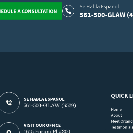
Se Habla Español
EDULE A CONSULTATION
561-500-GLAW (4
QUICK L
SE HABLA ESPAÑOL
561-500-GLAW (4529)
Home
About
Meet Orlan
VISIT OUR OFFICE
Testimonial
1615 Forum Pl #200