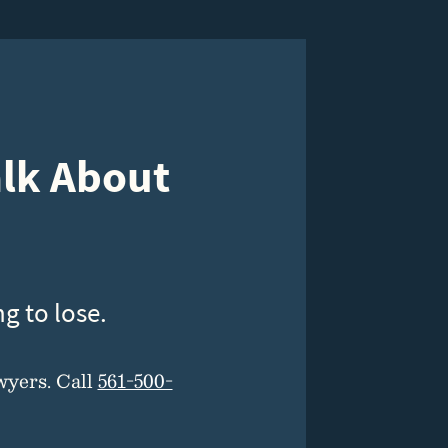
alk About
g to lose.
wyers. Call
561-500-